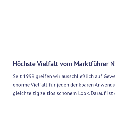
Das Feinmaschgewebe vereint perfekten
Insektenschutz mit Luftdurchlässigkeit,
hervorragender Durchsicht und
Pollenschutz.
Höchste Vielfalt vom Marktführer 
Seit 1999 greifen wir ausschließlich auf Ge
enorme Vielfalt für jeden denkbaren Anwendun
gleichzeitig zeitlos schönem Look. Darauf ist