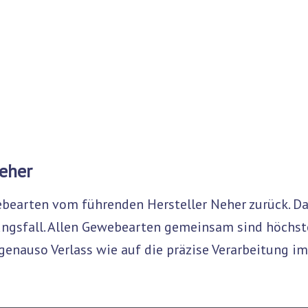
Das kratzfeste Polyestergewebe hält auch
dem Kratztrieb von Katzen stand und ist
gedacht zur Nutzung durch Haustiere.
Neher
webearten vom führenden Hersteller Neher zurück. D
gsfall. Allen Gewebearten gemeinsam sind höchste 
 genauso Verlass wie auf die präzise Verarbeitung i